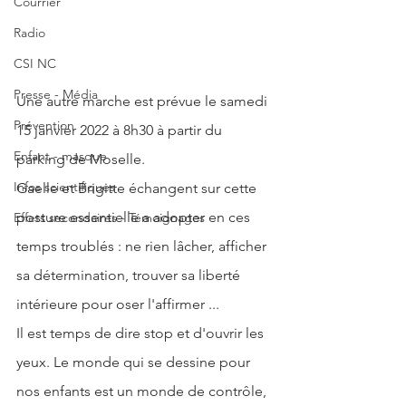
Courrier
Radio
CSI NC
Presse - Média
Une autre marche est prévue le samedi 
Prévention
15 janvier 2022 à 8h30 à partir du 
Enfant - masque
parking de Moselle.
Infos scientifiques
Gaelle et Brigitte échangent sur cette 
posture essentielle a adopter en ces 
Effets secondaires - Témoignages
temps troublés : ne rien lâcher, afficher 
sa détermination, trouver sa liberté 
intérieure pour oser l'affirmer ...
Il est temps de dire stop et d'ouvrir les 
yeux. Le monde qui se dessine pour 
nos enfants est un monde de contrôle, 