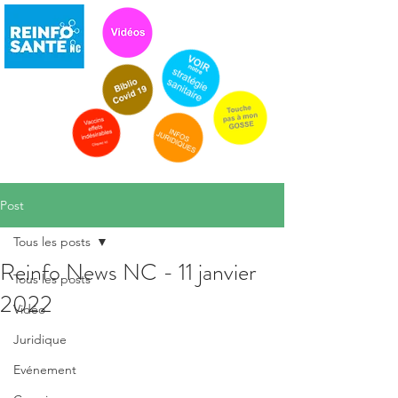
Post
Tous les posts
Reinfo News NC - 11 janvier
Tous les posts
2022
Vidéo
Juridique
Evénement