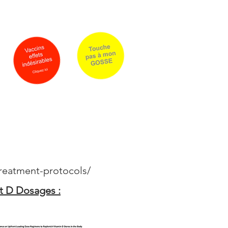
rrier
Qui sommes-nous ?
PLUS
treatment-protocols/
it D Dosages :