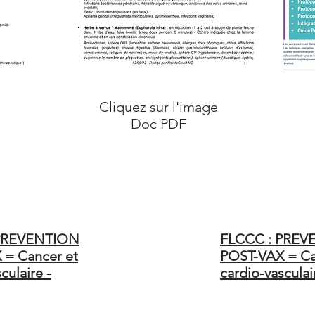
Cliquez sur l'image
Doc PDF
 PREVENTION
FLCCC : PREV
 = Cancer et
POST-VAX = Ca
culaire -
cardio-vasculai