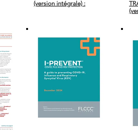
(version intégrale) :
TR
(ve