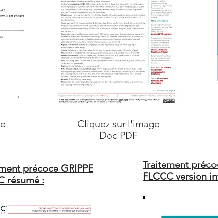
ge
Cliquez sur l'image
Doc PDF
Traitement préc
ement précoce GRIPPE
FLCCC version int
 résumé :