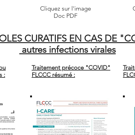
e
Cliquez sur l'image
Doc PDF
LES CURATIFS EN CAS DE "C
autres infections virales
ou
Traitement précoce "COVID"
Tra
s :
FLCCC résumé :
FLCC