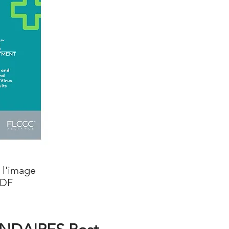
r l'image
DF