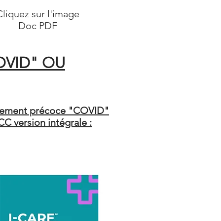
Cliquez sur l'image
Doc PDF
OVID" OU
itement précoce "COVID"
C version intégrale :