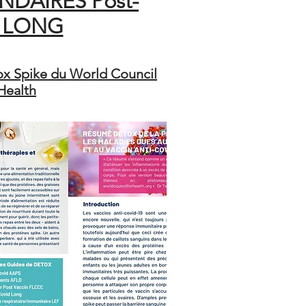
DAIRES Post-
 LONG"
x Spike du World Council
Health