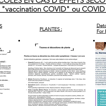
OLES EN CAS D'EFFETS SECON
vaccination COVID" ou COVID
Deto
S
PLANTES :
For 