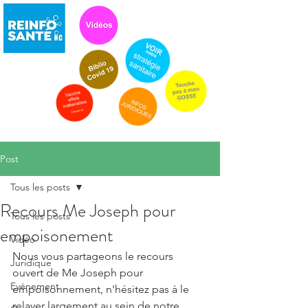
Post
Tous les posts
Recours Me Joseph pour
Tous les posts
empoisonement
Vidéo
Nous vous partageons le recours 
Juridique
ouvert de Me Joseph pour 
Evénement
empoisonnement, n'hésitez pas à le 
relayer largement au sein de notre 