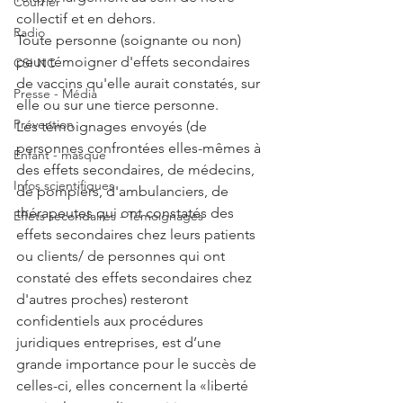
Courrier
collectif et en dehors. 
Radio
Toute personne (soignante ou non) 
peut témoigner d'effets secondaires 
CSI NC
de vaccins qu'elle aurait constatés, sur 
Presse - Média
elle ou sur une tierce personne.
Prévention
Les témoignages envoyés (de 
personnes confrontées elles-mêmes à 
Enfant - masque
des effets secondaires, de médecins, 
Infos scientifiques
de pompiers, d'ambulanciers, de 
thérapeutes qui ont constatés des 
Effets secondaires - Témoignages
effets secondaires chez leurs patients 
ou clients/ de personnes qui ont 
constaté des effets secondaires chez 
d'autres proches) resteront  
confidentiels aux procédures 
juridiques entreprises, est d’une 
grande importance pour le succès de 
celles-ci, elles concernent la «liberté 