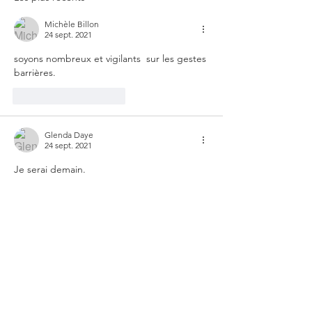
ARNm" et prise en
Michèle Billon
des victimes
24 sept. 2021
soyons nombreux et vigilants  sur les gestes 
barrières.
J'aime
Répondre
Glenda Daye
24 sept. 2021
Je serai demain.
J'aime
Répondre
Jocelyne Hue
24 sept. 2021
Louable initiative et félicitations pour cette 
organisation. Nous y serons . A demain. 
Jocelyne 🤗