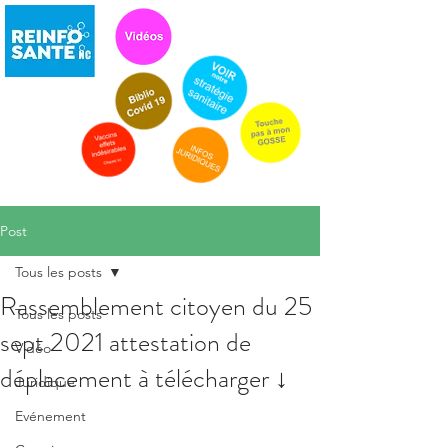
Post
Tous les posts
Rassemblement citoyen du 25
Tous les posts
sept 2021 attestation de
Vidéo
déplacement à télécharger ↓
Juridique
Evénement