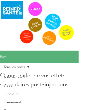
Post
Tous les posts
Osons parler de vos effets
Tous les posts
secondaires post-injections
Vidéo
Juridique
Evénement