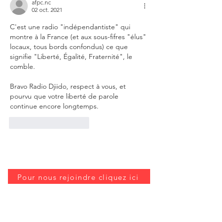
afpc.nc
02 oct. 2021
C'est une radio "indépendantiste" qui 
montre à la France (et aux sous-fifres "élus" 
locaux, tous bords confondus) ce que 
signifie "Liberté, Égalité, Fraternité", le 
comble.
Bravo Radio Djiido, respect à vous, et 
pourvu que votre liberté de parole 
continue encore longtemps.
J'aime
Répondre
Pour nous rejoindre cliquez ici
Ecrivez-nous