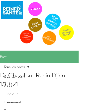
Post
Tous les posts
Dr Chazal sur Radio Djido -
Tous les posts
1/10/21
Vidéo
Juridique
Evénement