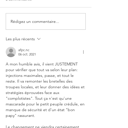
Rédigez un commentaire...
Courrier au Gouvernement
Alerte Sanitaire de
NC - Arrêt immédiat des
"vaccins ARNm ant
vaccins ARN Anticovid 19
Demande de retrai
Les plus récents
afpc.nc
06 oct. 2021
A mon humble avis, il vient JUSTEMENT 
pour vérifier que tout va selon leur plan: 
injections maximales, passe, et tout le 
reste. Il va remonter les bretelles des 
troupes locales, et leur donner des idées et 
stratégies éprouvées face aux 
"complotistes". Tout ça n'est qu'une 
mascarade pour le petit peuple crédule, en 
manque de sécurité et d'un état "bon 
papy" rassurant.
Le changement ne viendra certainement 