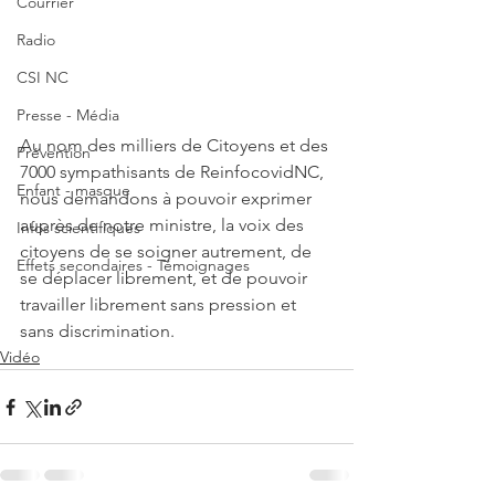
Courrier
Radio
CSI NC
Presse - Média
Au nom des milliers de Citoyens et des 
Prévention
7000 sympathisants de ReinfocovidNC, 
Enfant - masque
nous demandons à pouvoir exprimer 
auprès de notre ministre, la voix des 
Infos scientifiques
citoyens de se soigner autrement, de 
Effets secondaires - Témoignages
se déplacer librement, et de pouvoir 
travailler librement sans pression et 
sans discrimination.
Vidéo