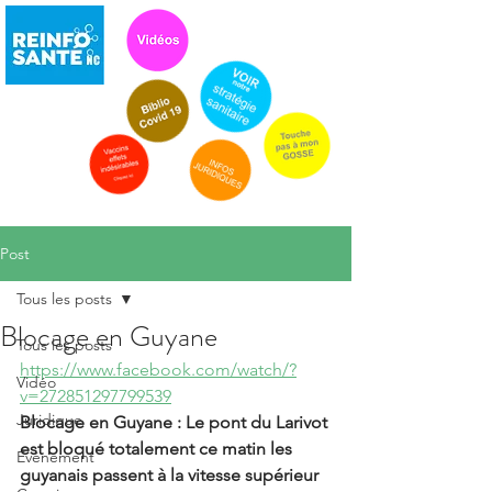
Post
Tous les posts
Blocage en Guyane
Tous les posts
https://www.facebook.com/watch/?
Vidéo
v=272851297799539
Juridique
Blocage en Guyane : Le pont du Larivot 
est bloqué totalement ce matin les 
Evénement
guyanais passent à la vitesse supérieur 