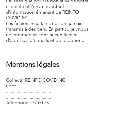
utilisées que pour le bon suivi de notre
clientèle et l'envoi éventuel
d'information émanant de REINFO
COVID NC.
Les fichiers résultants ne sont jamais
transmis à des tiers. En particulier, nous
ne commercialisons aucun fichier
d'adresses,d'e-mails et de téléphone.
Mentions légales
Collectif REINFO COVID NC
ridet ..........................
......................................
......................................
Téléphone : 77 60 73
Directeur de publication : Gaëlle Wery
Téléphone : 77 60 73
.......................................