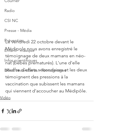
Courrier
Radio
CSI NC
Presse - Média
Prévention
Le vendredi 22 octobre devant le 
Médipole nous avons enregistré le 
Enfant - masque
témoignage de deux mamans en néo-
Infos scientifiques
nat (bébés prématurés). L'une d'elle 
souffre d'effets secondaires et les deux 
Effets secondaires - Témoignages
témoignent des pressions à la 
vaccination que subissent les mamans 
qui viennent d'accoucher au Médipôle. 
Vidéo