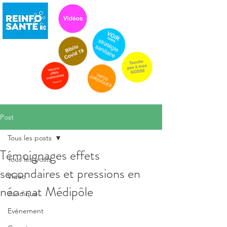
Post
Tous les posts
Témoignages effets
Tous les posts
secondaires et pressions en
Vidéo
néo-nat Médipôle
Juridique
Evénement