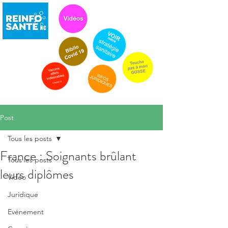
Post
Tous les posts
France : Soignants brûlant
Tous les posts
leurs diplômes
Vidéo
Juridique
Evénement