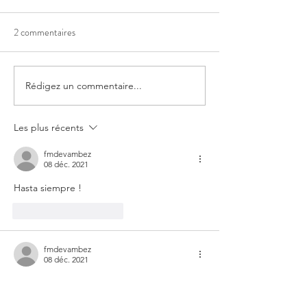
2 commentaires
Rédigez un commentaire...
Interview de Gaëlle Wéry et
ReinfoCovid NC s
Brigitte Le Gall sur Radio
Djido - Interventi
Djiido
02-23
Les plus récents
fmdevambez
08 déc. 2021
Hasta siempre !
J'aime
Répondre
fmdevambez
08 déc. 2021
Hasta siempre !