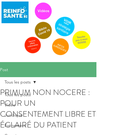
Post
Tous les posts
PRIMUM NON NOCERE :
Tous les posts
POUR UN
Vidéo
CONSENTEMENT LIBRE ET
Juridique
ÉCLAIRÉ DU PATIENT
Evénement