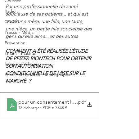
Courrier
Par une professionnelle de santé 
Radio
soucieuse de ses patients... et qui est 
aussi une mère, une fille, une tante, 
CSI NC
une nièce, un petite fille soucieuse des 
Presse - Média
gens qu’elle aime... et des autres
Prévention
COMMENT A ÉTÉ RÉALISÉE L’ÉTUDE 
Enfant - masque
DE PFIZER-BIONTECH POUR OBTENIR 
Infos scientifiques
SON AUTORISATION 
CONDITIONNELLE DE MISE SUR LE 
Effets secondaires - Témoignages
MARCHÉ  ?
pour un consentement libre et eclaire
.pdf
Télécharger PDF • 334KB