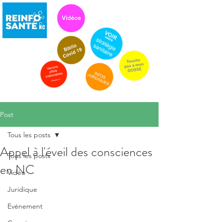
Post
Tous les posts
Appel à l'éveil des consciences
Tous les posts
en NC
Vidéo
Juridique
Evénement