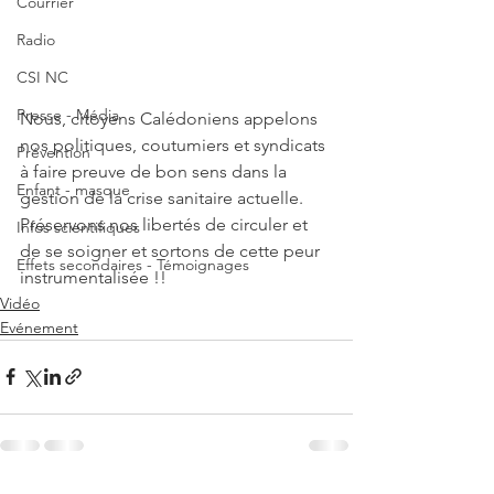
Courrier
Radio
CSI NC
Presse - Média
Nous, citoyens Calédoniens appelons 
nos politiques, coutumiers et syndicats 
Prévention
à faire preuve de bon sens dans la 
Enfant - masque
gestion de la crise sanitaire actuelle. 
Préservons nos libertés de circuler et 
Infos scientifiques
de se soigner et sortons de cette peur 
Effets secondaires - Témoignages
instrumentalisée !!
Vidéo
Evénement