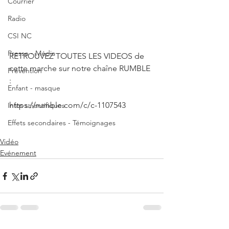
Courrier
Radio
CSI NC
Presse - Média
RETROUVEZ TOUTES LES VIDEOS de 
cette marche sur notre chaîne RUMBLE 
Prévention
: 
Enfant - masque
https://rumble.com/c/c-1107543
Infos scientifiques
Effets secondaires - Témoignages
Vidéo
Evénement