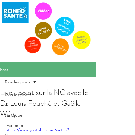
Post
Tous les posts
Live : point sur la NC avec le
Tous les posts
Dr Louis Fouché et Gaëlle
Vidéo
Wéry
Juridique
Evénement
https://www.youtube.com/watch?