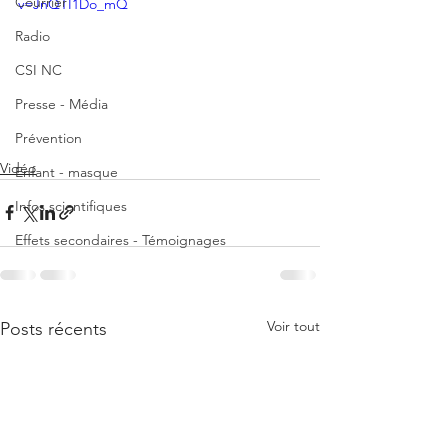
Courrier
v=JnQTI1Do_mQ
Radio
CSI NC
Presse - Média
Prévention
Vidéo
Enfant - masque
Infos scientifiques
Effets secondaires - Témoignages
Voir tout
Posts récents