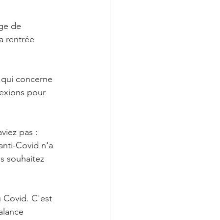
ge de 
a rentrée 
e qui concerne 
lexions pour 
viez pas :
nti-Covid n'a 
s souhaitez 
 Covid. C'est 
alance 