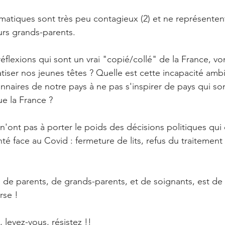
atiques sont très peu contagieux (2) et ne représenten
urs grands-parents.
flexions qui sont un vrai "copié/collé" de la France, von
atiser nos jeunes têtes ? Quelle est cette incapacité ambi
naires de notre pays à ne pas s'inspirer de pays qui so
e la France ? 
'ont pas à porter le poids des décisions politiques qui o
té face au Covid : fermeture de lits, refus du traitement
, de parents, de grands-parents, et de soignants, est de 
rse !
 levez-vous, résistez !! 