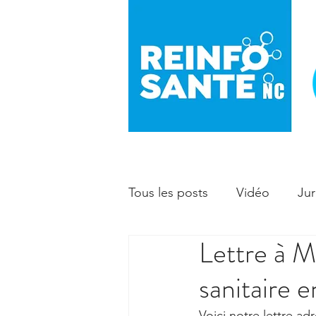
Tous les posts
Vidéo
Jur
Lettre à 
Prévention
Enfant - ma
sanitaire e
Voici notre lettre 