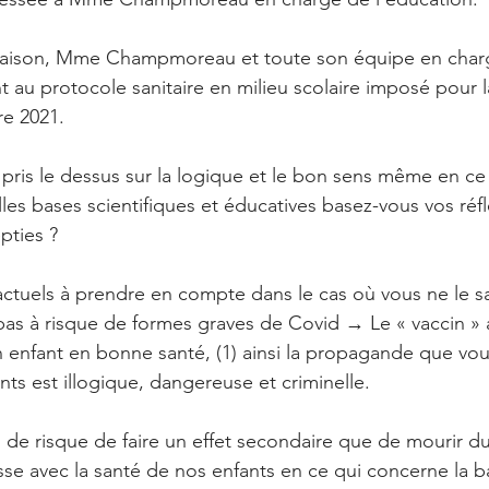
raison, Mme Champmoreau et toute son équipe en char
 au protocole sanitaire en milieu scolaire imposé pour l
re 2021. 
r pris le dessus sur la logique et le bon sens même en c
lles bases scientifiques et éducatives basez-vous vos réf
pties ?
actuels à prendre en compte dans le cas où vous ne le sa
pas à risque de formes graves de Covid → Le « vaccin » a
n enfant en bonne santé, (1) ainsi la propagande que vou
nts est illogique, dangereuse et criminelle. 
 de risque de faire un effet secondaire que de mourir du
usse avec la santé de nos enfants en ce qui concerne la b