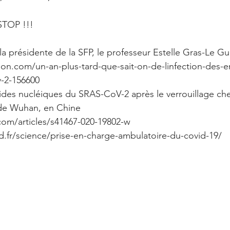
STOP !!! 
 présidente de la SFP, le professeur Estelle Gras-Le Gu
ion.com/un-an-plus-tard-que-sait-on-de-linfection-des-en
v-2-156600
ides nucléiques du SRAS-CoV-2 après le verrouillage che
 de Wuhan, en Chine
com/articles/s41467-020-19802-w
vid.fr/science/prise-en-charge-ambulatoire-du-covid-19/