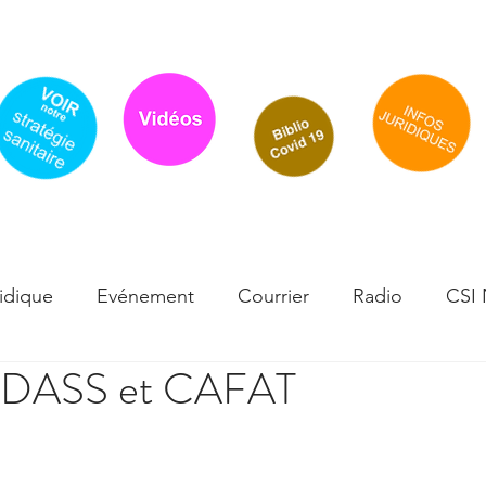
Accueil
Actualité
Traitements-Effets indésirables
Flyer / cou
idique
Evénement
Courrier
Radio
CSI
la DASS et CAFAT
sque
Infos scientifiques
Effets secondaires - Té