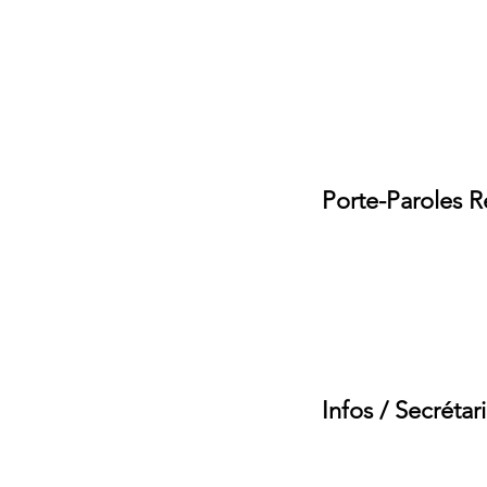
Municipales 2026
Ecrive
Porte-Paroles R
Gaëlle Wéry et Brig
reinfonc1@gmail.
Tél : 77 60 73
Infos / Secrétari
Tel : 74 91 38