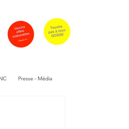
rrier
Qui sommes-nous ?
PLUS
 NC
Presse - Média
moignages