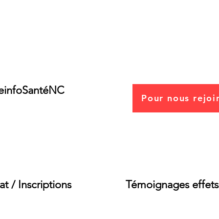
mai - Pour un Arrêt immédiat
d'int
des "vaccins ARNm" et prise en
géniq
charge des victimes
victi
z-nous
einfoSanté
NC
Pour nous rejoin
itte Legall
com
at / Inscriptions
Témoignages effets
Tél : 77 60 73 ou 74 91 3
reinfonc1@gmail.com