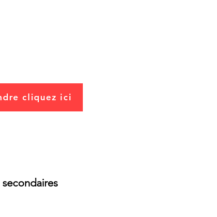
erdiction des injections
ues + reconnaissance des
mes
dre cliquez ici
 secondaires
8