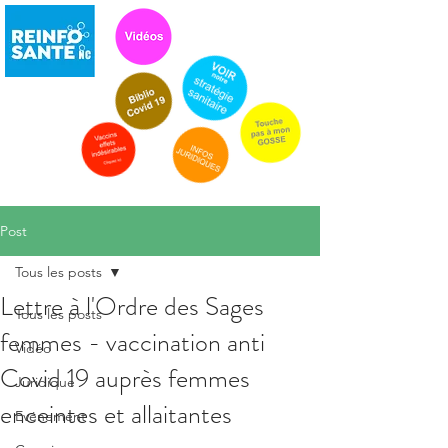
Post
Tous les posts
Lettre à l'Ordre des Sages
Tous les posts
femmes - vaccination anti
Vidéo
Covid 19 auprès femmes
Juridique
enceintes et allaitantes
Evénement