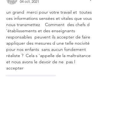
04 oct. 2021
un grand  merci pour votre travail et  toutes 
ces informations sensées et vitales que vous 
nous transmettez    Comment  des chefs d 
'établissements et des enseignants 
responsables  peuvent ils accepter de faire  
appliquer des mesures d une telle nocivité 
pour nos enfants  sans aucun fondement 
réaliste ?  Cela s 'appelle de la maltraitance 
et nous avons le devoir de ne  pas l 
accepter 
J'aime
Répondre
Pour nous rejoindre cliquez ici
Ecrivez-nous