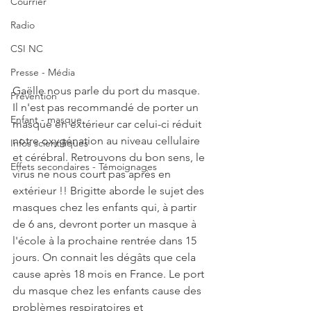
Courrier
Radio
CSI NC
Presse - Média
Gaëlle nous parle du port du masque. 
Prévention
Il n'est pas recommandé de porter un 
Enfant - masque
masque en extérieur car celui-ci réduit 
notre oxygénation au niveau cellulaire 
Infos scientifiques
et cérébral. Retrouvons du bon sens, le 
Effets secondaires - Témoignages
virus ne nous court pas après en 
extérieur !! Brigitte aborde le sujet des 
masques chez les enfants qui, à partir 
de 6 ans, devront porter un masque à 
l'école à la prochaine rentrée dans 15 
jours. On connait les dégâts que cela 
cause après 18 mois en France. Le port 
du masque chez les enfants cause des 
problèmes respiratoires et 