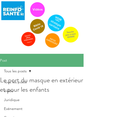
Post
Tous les posts
Le port du masque en extérieur
Tous les posts
et pour les enfants
Vidéo
Juridique
Evénement