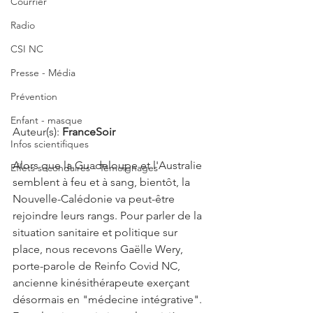
Courrier
Radio
CSI NC
Presse - Média
Prévention
Enfant - masque
Auteur(s): 
FranceSoir 
Infos scientifiques
Alors que la Guadeloupe et l'Australie 
Effets secondaires - Témoignages
semblent à feu et à sang, bientôt, la 
Nouvelle-Calédonie va peut-être 
rejoindre leurs rangs. Pour parler de la 
situation sanitaire et politique sur 
place, nous recevons Gaëlle Wery, 
porte-parole de Reinfo Covid NC, 
ancienne kinésithérapeute exerçant 
désormais en "médecine intégrative". 