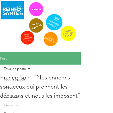
Post
Tous les posts
France Soir : "Nos ennemis
Tous les posts
sont ceux qui prennent les
Vidéo
décisions et nous les imposent"
Juridique
Evénement