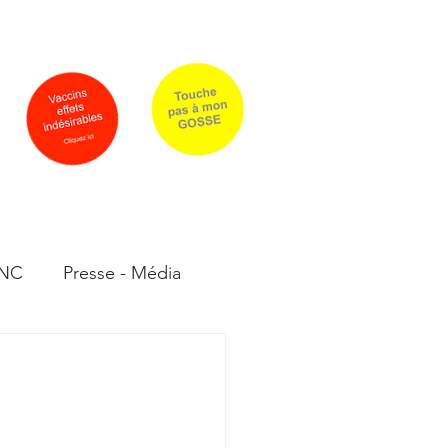
rrier
Qui sommes-nous ?
PLUS
 NC
Presse - Média
moignages