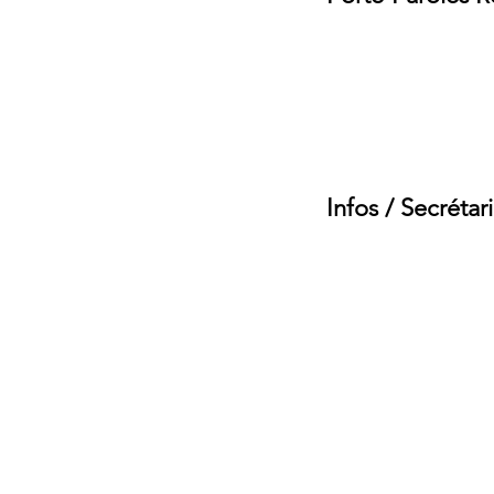
Gaëlle Wéry et Brig
reinfonc1@gmail.
Tél : 77 60 73
Infos / Secrétari
Tel : 74 91 38