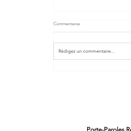
Commentaires
Rédigez un commentaire...
Mise à jour de notre protocole
Covid long et effets secondaires
post "vaccination Covid19"
Ecrive
Porte-Paroles R