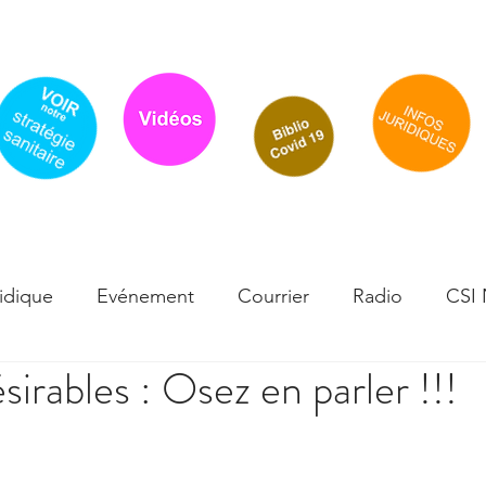
Accueil
Actualité
Traitements-Effets indésirables
Flyer / cou
idique
Evénement
Courrier
Radio
CSI
sirables : Osez en parler !!!
sque
Infos scientifiques
Effets secondaires - Té