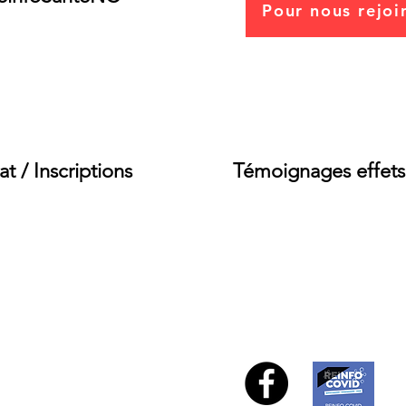
Pour nous rejoin
itte Legall
com
at / Inscriptions
Témoignages effets
Tél : 77 60 73 ou 74 91 3
reinfonc1@gmail.com