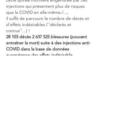
cette spirale mortifère engendrée par ces 
injections qui présentent plus de risques 
que la COVID en elle-même./..., 
il suffit de parcourir le nombre de décès et 
d'effets indésirables (''déclarés et 
connus''...) !    
28 103 décès 2 637 525 blessures (pouvant 
entraîner la mort) suite à des injections anti-
COVID dans la base de données 
européenne des effets indésirable…