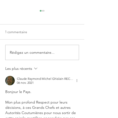
1 commentaire
Rédigez un commentaire...
Communiqué de Presse du
Courrier de dema
23 mai - Pour un Arrêt
d'interdiction des i
immédiat des "vaccins
géniques + reconn
Les plus récents
ARNm" et prise en charge
des victimes
Claude Raymond Michel Ghislain RECLOUX
des victimes
06 nov. 2021
Bonjour le Pays. 
Mon plus profond Respect pour leurs 
décisions, à ces Grands Chefs et autres 
Autorités Coutumières pour nous sortir de 