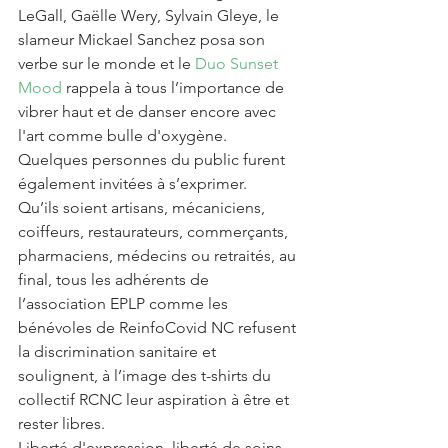
LeGall, Gaëlle Wery, Sylvain Gleye, le 
slameur Mickael Sanchez posa son 
verbe sur le monde et le 
Duo Sunset 
Mood
 rappela à tous l’importance de 
vibrer haut et de danser encore avec 
l'art comme bulle d'oxygène. 
Quelques personnes du public furent 
également invitées à s’exprimer.
Qu’ils soient artisans, mécaniciens, 
coiffeurs, restaurateurs, commerçants, 
pharmaciens, médecins ou retraités, au 
final, tous les adhérents de 
l’association EPLP comme les 
bénévoles de ReinfoCovid NC refusent 
la discrimination sanitaire et 
soulignent, à l’image des t-shirts du 
collectif RCNC leur aspiration à être et 
rester libres. 
Liberté d'expression, liberté de soins, 