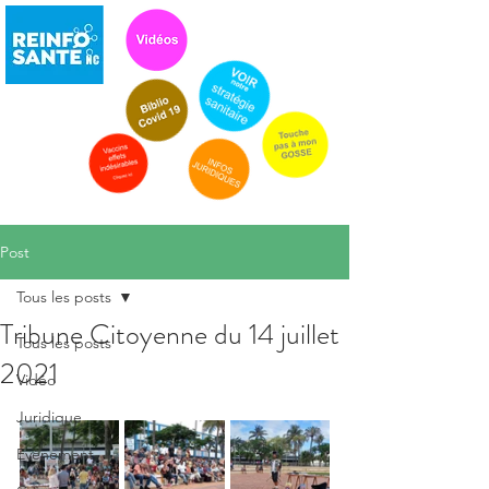
Post
Tous les posts
Tribune Citoyenne du 14 juillet
Tous les posts
2021
Vidéo
Juridique
Evénement