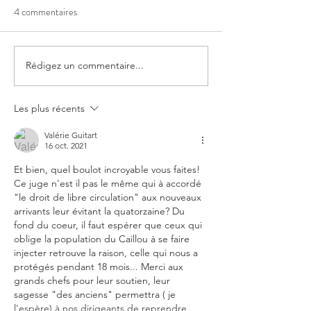
4 commentaires
Rédigez un commentaire...
Interview de Gaëlle Wéry et
Interview de Maîtr
Brigitte Le Gall sur Radio
Bernard dans une a
Djiido
décès post "vaccina
Les plus récents
Valérie Guitart
16 oct. 2021
Et bien, quel boulot incroyable vous faites! 
Ce juge n'est il pas le même qui à accordé 
"le droit de libre circulation" aux nouveaux 
arrivants leur évitant la quatorzaine? Du 
fond du coeur, il faut espérer que ceux qui 
oblige la population du Caillou à se faire 
injecter retrouve la raison, celle qui nous a 
protégés pendant 18 mois... Merci aux 
grands chefs pour leur soutien, leur 
sagesse "des anciens" permettra ( je 
l'espère) à nos dirigeants de reprendre 