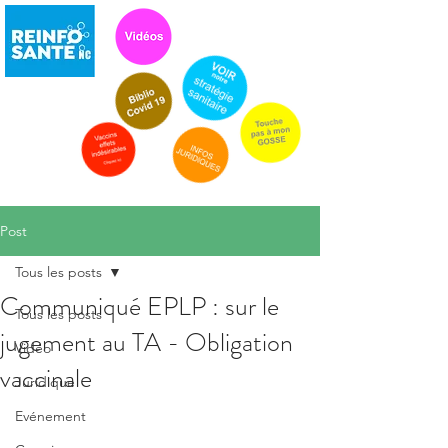
Post
Tous les posts
Communiqué EPLP : sur le
Tous les posts
jugement au TA - Obligation
Vidéo
vaccinale
Juridique
Evénement