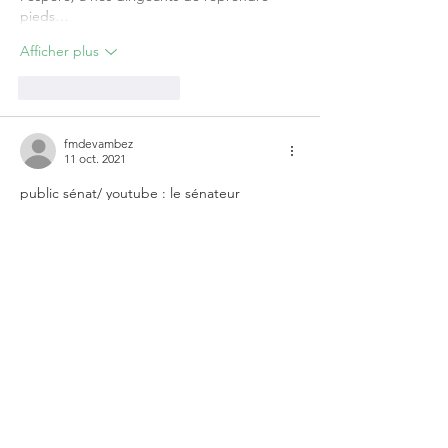
pieds…
Afficher plus
J'aime
Répondre
fmdevambez
11 oct. 2021
public sénat/ youtube : le sénateur 
apparenté ps , le 07 octobre , cite en 
exemple la N-C au sujet de l' obligation 
vaccinale .
ce sénateur a déposé un texte en 
commission pour l' ob. vax . , texte rejeté 
par majorité de droite et du centre . 
J'aime
Répondre
Andre Douay
11 oct. 2021