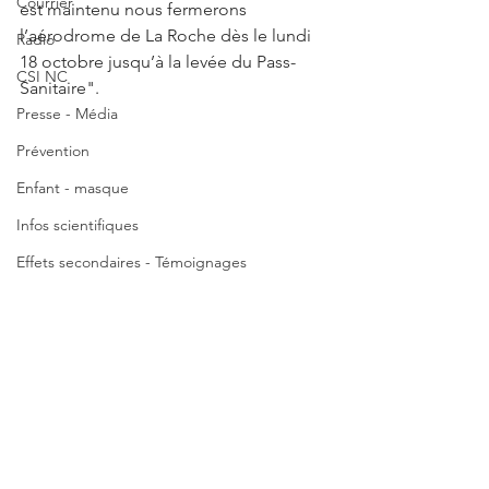
Courrier
est maintenu nous fermerons 
l’aérodrome de La Roche dès le lundi 
Radio
18 octobre jusqu’à la levée du Pass-
CSI NC
Sanitaire".
Presse - Média
Prévention
Enfant - masque
Infos scientifiques
Effets secondaires - Témoignages