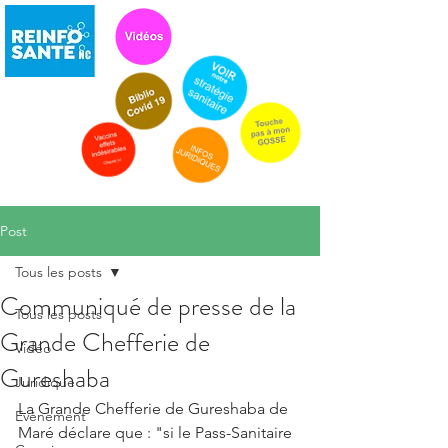
Post
Tous les posts
Communiqué de presse de la
Tous les posts
Grande Chefferie de
Vidéo
Gureshaba
Juridique
La Grande Chefferie de Gureshaba de 
Evénement
Maré déclare que : "si le Pass-Sanitaire 