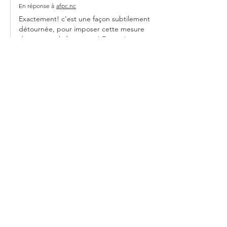
En réponse à
afpc.nc
Exactement! c'est une façon subtilement 
détournée, pour imposer cette mesure 
dépourvue de bon sens ! Et ce n'est 
plus vraiment un secret pour personne 
ou presque. Cela révèle et démontre 
que la manipulation atteint son 
paroxysme en terme d'ingénierie sociale 
et de psychose de masse induite. Force 
est de constater que la dissonance 
cognitive est à son apogée.  Le Sénat a 
voté en date du 13/10/2021, 
massivement contre cette obligation 
vaccinale. Que va t'il se passer sur les 
territoires d'outre…
Afficher plus
J'aime
Répondre