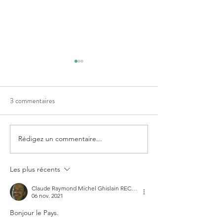
3 commentaires
Rédigez un commentaire...
Communiqué de Presse du
Courrier de dema
23 mai - Pour un Arrêt
d'interdiction des i
immédiat des "vaccins
géniques + reconn
Les plus récents
ARNm" et prise en charge
des victimes
Claude Raymond Michel Ghislain RECLOUX
des victimes
06 nov. 2021
Bonjour le Pays. 