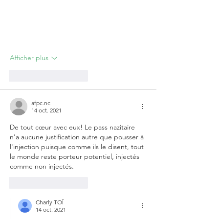
Afficher plus
J'aime
Répondre
afpc.nc
14 oct. 2021
De tout cœur avec eux! Le pass nazitaire 
n'a aucune justification autre que pousser à 
l'injection puisque comme ils le disent, tout 
le monde reste porteur potentiel, injectés 
comme non injectés.
J'aime
Répondre
Charly TOÏ
14 oct. 2021