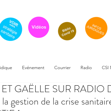
Accueil
Actualité
Traitements-Effets indésirables
Flyer / cou
idique
Evénement
Courrier
Radio
CSI
E ET GAËLLE SUR RADIO 
sque
Infos scientifiques
Effets secondaires - Té
la gestion de la crise sanitair