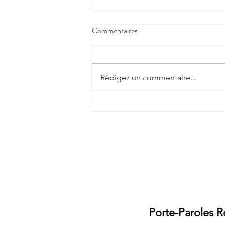
Commentaires
Rédigez un commentaire...
Communiqué de Presse du 23
mai - Pour un Arrêt immédiat
des "vaccins ARNm" et prise en
charge des victimes
Ecrive
Porte-Paroles R
Gaëlle Wéry et Brig