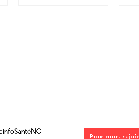
Courrier au Gouvernement NC -
Alert
Arrêt immédiat des vaccins ARN
ARNm
Anticovid 19
de re
z-nous
einfoSanté
NC
Pour nous rejoin
itte Legall