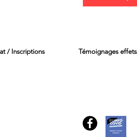
com
at / Inscriptions
Témoignages effets
Tél : 77 60 73 ou 74 91 3
reinfonc1@gmail.com