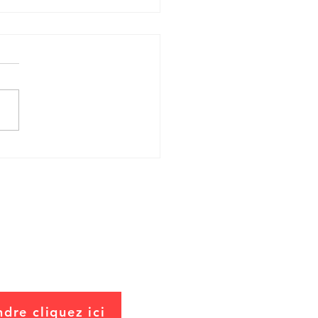
e Sanitaire des dits "vaccins
 anticovid19"- Demande
trait immédiat
dre cliquez ici