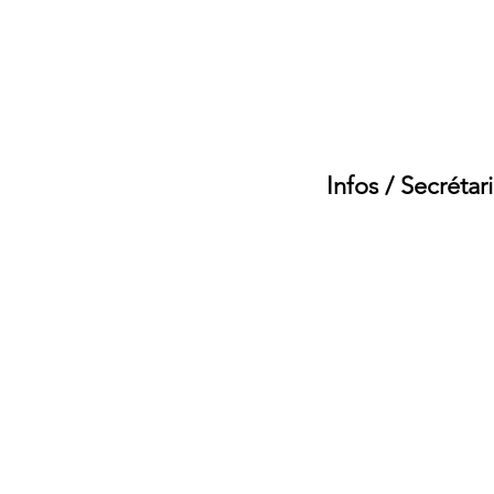
reinfonc1@gmail.
Tél : 77 60 73
Infos / Secrétari
Tel : 74 91 38