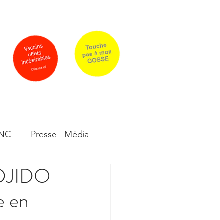
rrier
Qui sommes-nous ?
PLUS
 NC
Presse - Média
DJIDO
moignages
e en