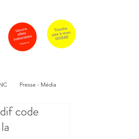
rrier
Qui sommes-nous ?
PLUS
 NC
Presse - Média
dif code
moignages
la