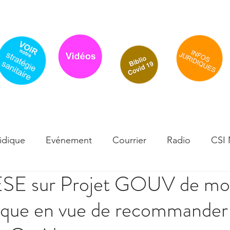
Accueil
Actualité
Traitements-Effets indésirables
Flyer / cou
idique
Evénement
Courrier
Radio
CSI
ESE sur Projet GOUV de mo
sque
Infos scientifiques
Effets secondaires - Té
ique en vue de recommander 